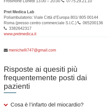
Frosinone Lunedì 13.00 – 20.00
0775.29.21.10
Pret Medica Lab
Poliambulatorio: Viale Città d’Europa 801/ 805 00144
Roma (presso centro commerciale S.I.C.)
065200136
3382642317
www.pretmedica.it
menichelli747@gmail.com
Risposte ai quesiti più
frequentemente posti dai
pazienti
Cosa è l’infarto del miocardio?